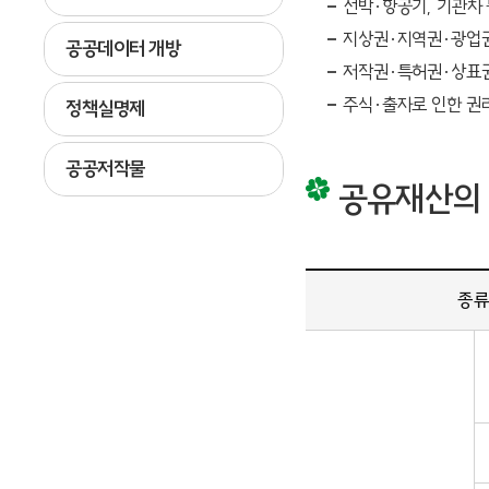
선박·항공기, 기관차
지상권·지역권·광업권
공공데이터 개방
저작권·특허권·상표권
주식·출자로 인한 권리
정책실명제
공공저작물
공유재산의
종