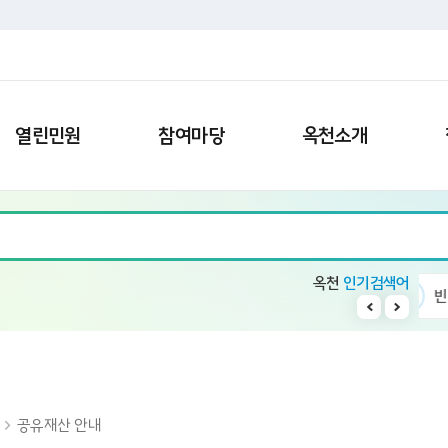
열린민원
참여마당
옥천소개
옥천
인기검색어
9
청산면
10
칭찬
1
수소차
2
빈집
내
공유재산 안내