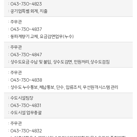
043-730-4823
공기업특별 회계, 지출
주무관
043-730-4837
동파계량기 교체, 요금감면업무(누수)
주무관
043-730-4847
상수도요금 수납 및 불입, 상수도감면, 민원처리,상수도검침
주무관
043-730-4838
상수도 누수통보,체납통보, 단수, 압류조치, 무선원격시스템 관리
수도시설팀장
043-730-4831
수도시설 업무총괄
주무관
043-730-4832