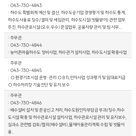
043-730-4843
하수도 특별회계 예산 및 결산, 하수도공기업 경영평가 및 하수도 통계,
하수도사용료 징수/결의 및 세입관리, 하수도시설(빗물받이) 관련 업무
추진, 하수관로시설(오수,우수) 준설업무, 공용차량 관리 및 팀 서무....
주무관
043-730-4844
농어촌마을하수도 정비사업, 하수관거 설치사업, 하수도시설 확충사업
주무관
043-730-4845
○ 환경기초시설 운영·관리 ○ BTL민자사업 성과평가 및 임대료지급
○ 하수처리장 기술진단 및 유지 보수
주무관
043-730-4846
배수설비 설치 및 준공신고 처리,하수도원인자부담금 부과/징수,하수
도시설 확충 및 하수관로시설 설치사업, 하수관로시설 관리 및 유지보수,
실과소 관련법 검토/협의(배수설비),물재이용관리계획 수립 및 빗물이
용...