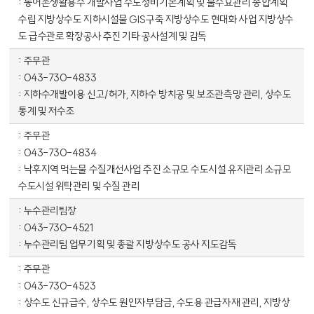
농어촌생활용수 개발사업 수도정비기본계획 및 물수요관리 종합계획
수립 지방상수도 지하시설물 GIS구축 지방상수도 현대화 사업 지방상수
도 급수관로 확장공사 추진 기타 공사설계 및 감독
주무관
043-730-4833
지하수개발이용 신고/허가, 지하수 방치공 및 보조관측망 관리, 상수도
통계 및 저수조
주무관
043-730-4834
낙후지역 먹는물 수질개선사업 추진 소규모 수도시설 유지관리 소규모
수도시설 위탁관리 및 수질 관리
누수관리팀장
043-730-4521
누수관리팀 업무기획 및 총괄 지방상수도 공사 지도감독
주무관
043-730-4523
상수도 신규급수, 상수도 원인자부담금, 수도용 관급자재 관리, 지방상