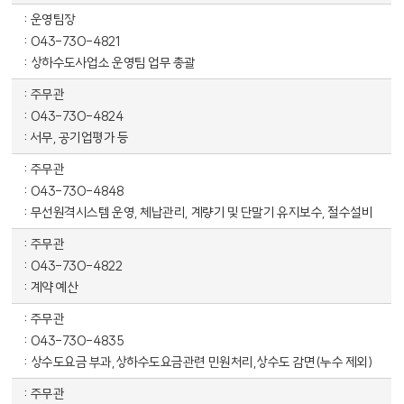
운영팀장
043-730-4821
상하수도사업소 운영팀 업무 총괄
주무관
043-730-4824
서무, 공기업평가 등
주무관
043-730-4848
무선원격시스템 운영, 체납관리, 계량기 및 단말기 유지보수, 절수설비
주무관
043-730-4822
계약 예산
주무관
043-730-4835
상수도요금 부과,상하수도요금관련 민원처리,상수도 감면(누수 제외)
주무관