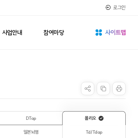
로그인
사업안내
참여마당
DTap
폴리오
일본뇌염
Td/Tdap