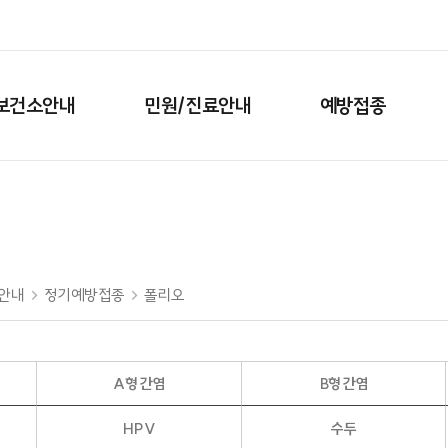
보건소안내
민원/진료안내
예방접종
안내
정기예방접종
폴리오
A형 간염
B형 간염
HPV
수두