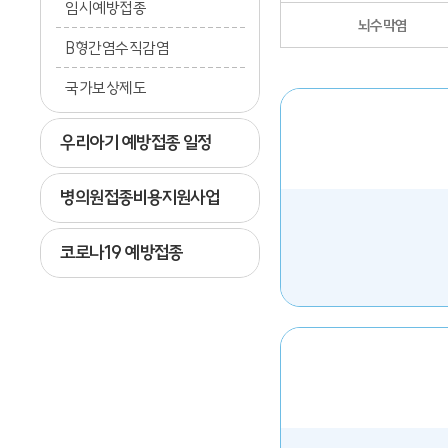
임시예방접종
뇌수막염
B형간염수직감염
국가보상제도
우리아기 예방접종 일정
병의원접종비용지원사업
코로나19 예방접종