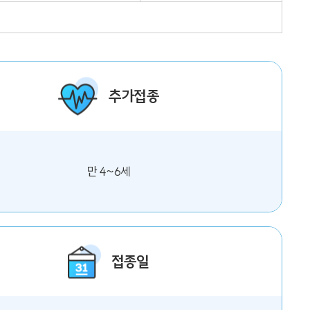
추가접종
만 4~6세
접종일