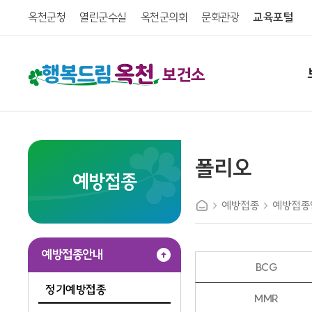
옥천군청
열린군수실
옥천군의회
문화관광
교육포털
보건소
폴리오
예방접종
예방접종
예방접종
예방접종안내
BCG
정기예방접종
MMR