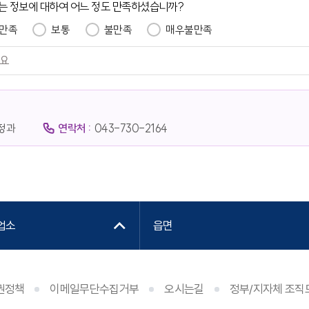
는 정보에 대하여 어느 정도 만족하셨습니까?
만족
보통
불만족
매우불만족
정과
연락처 :
043-730-2164
업소
읍면
권정책
이메일무단수집거부
오시는길
정부/지자체 조직