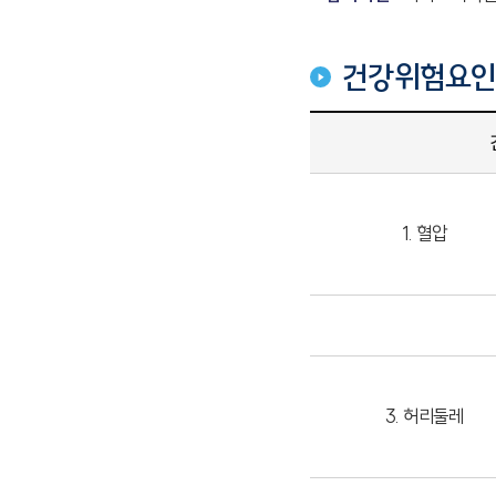
건강위험요인
1. 혈압
3. 허리둘레