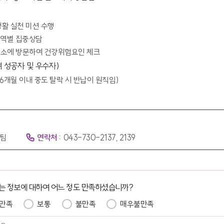
활 실천 미션 수행
영역별 집중상담
보건소에 방문하여 건강위험요인 체크
 성공자 및 우수자)
6개월 이내 중도 탈락 시 반납이 원칙임)
팀
연락처 :
043-730-2137, 2139
는 정보에 대하여 어느 정도 만족하셨습니까?
만족
보통
불만족
매우불만족