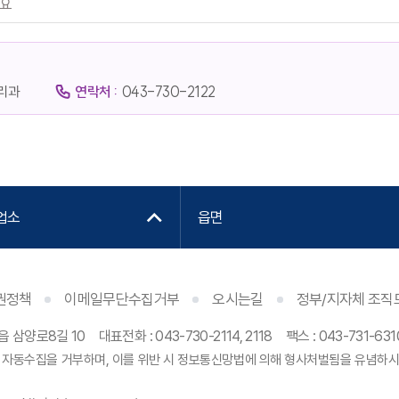
리과
연락처 :
043-730-2122
업소
읍면
권정책
이메일무단수집거부
오시는길
정부/지자체 조직
읍 삼양로8길 10
대표전화 : 043-730-2114, 2118
팩스 : 043-731-6
 자동수집을 거부하며, 이를 위반 시 정보통신망법에 의해 형사처벌됨을 유념하시