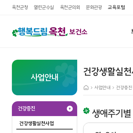
옥천군청
열린군수실
옥천군의회
문화관광
교육포털
보건소
건강생활실천
사업안내
사업안내
건강증진
건강증진
생애주기별
건강생활실천사업