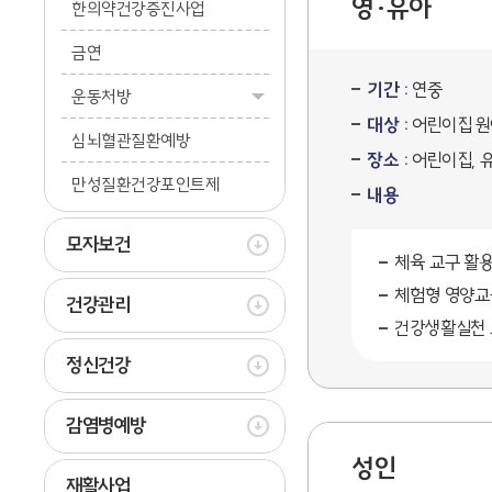
영·유아
한의약건강증진사업
금연
기간 :
연중
운동처방
대상 :
어린이집 원
심뇌혈관질환예방
장소 :
어린이집, 
만성질환건강포인트제
내용
모자보건
체육 교구 활
체험형 영양교
건강관리
건강생활실천 
정신건강
감염병예방
성인
재활사업