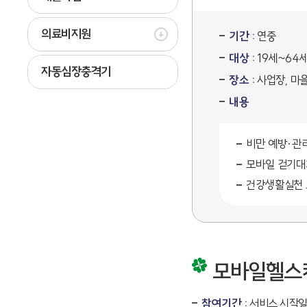
의료비지원
기간 :
연중
대상 :
19세~64
자동심장충격기
장소 :
사업장, 마
내용
비만 예방·관
모바일 걷기대
건강생활실천 
모바일헬스
참여기간 :
서비스 시작일