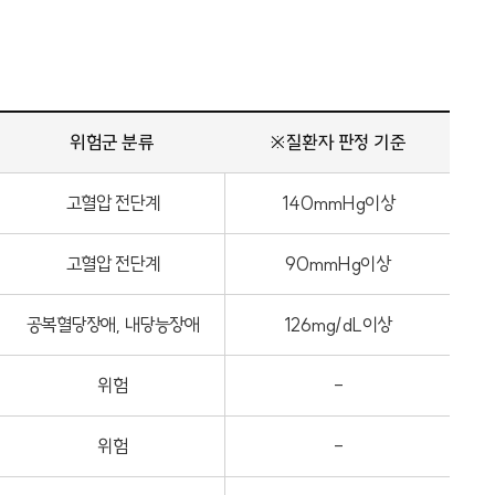
위험군 분류
※질환자 판정 기준
고혈압 전단계
140mmHg이상
고혈압 전단계
90mmHg이상
공복혈당장애, 내당능장애
126mg/dL이상
위험
-
위험
-