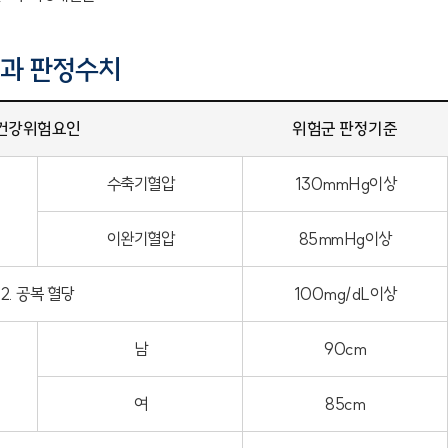
과 판정수치
건강위험요인
위험군 판정기준
수축기혈압
130mmHg이상
이완기혈압
85mmHg이상
2. 공복 혈당
100mg/dL이상
남
90cm
여
85cm