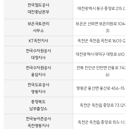
한국철도공사
대전광역시 동구 중앙로 215 (34
대전충남본부
보은국토관리
보은군 산외면 보은미원로 1046 (
사무소
3)
KT옥천지사
옥천군 옥천읍 옥천로 1605 (29
한국수자원공사
대전광역시 대덕구 대청로 610 (3
대청지사
한국수자원공사
전북 진안군 안천면 안용로 747 (
용담지사
6)
한국도로공사
영동군 용산면 용산로 456-15 (2
영동지사
충청북도
옥천군 옥천읍 중앙로 73 (290
남부출장소
한국농어촌공사
옥천군 옥천읍 중앙로 155-1 (29
옥천영동지사