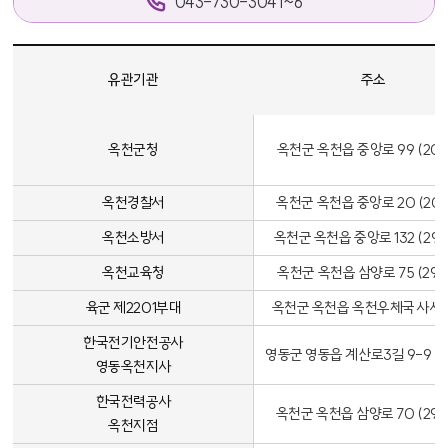
043-730-3041~6
유관기관 연락처 - 유관기관, 주소, 소관 실·과(일반전화, FAX) 정보 제공
유관기관
주소
옥천군청
옥천군 옥천읍 중앙로 99 (209
옥천경찰서
옥천군 옥천읍 중앙로 20 (209
옥천소방서
옥천군 옥천읍 중앙로 132 (29
옥천교육청
옥천군 옥천읍 삼양로 75 (290
육군 제2201부대
옥천군 옥천읍 옥천우체국 사서
한국전기안전공사
영동군 영동읍 계산로3길 9-9 (29
영동옥천지사
한국전력공사
옥천군 옥천읍 삼양로 70 (290
옥천지점