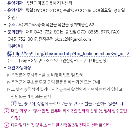
운영기관 :
옥천군 마을공동체 지원센터
운영시간 :
평일 09:00~21:00, 주말 09:00~18:00(일요일, 공휴일
휴관)
주소 :
우)29045 충북 옥천군 옥천읍 장야애뜰길 62
문의전화 :
대표 043-732-8016, 공간팀 070-8855-3719, FAX:
043-732-8017, 전자우편 okcsc21@gmail.com
대관안내 :
http://누구나.org/bbs/board.php?bo_table=introhub&wr_id=2
(누구나.org -> 누구나 소개 및 대관신청-> 누구나 대관신청)
대관 가능대상
옥천군에 주사무소를 둔 비영리 법인 및 단체
옥천군에 주소를 두고 공익 활동을 하는 개인 또는 단체
그 밖에 공익성이 있거나 지역공동체 활성화에 기여하는 바가 있다고
판단되는 개인 또는 단체
강조
단, 종교적, 상업적 목적으로는 누구나 시설을 대관하지 않습니다.
대관 희망 시, 행사 한 달 전부터 최소 3일 전까지 신청 (신청서 접수분만
인정)
대관일정 변경 및 취소는 대관 신청일 3일 전까지 센터로 연락