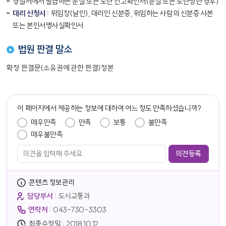
경찰서에서 발급하는 분실 또는 도난 신고확인서(분실 또는 도난당한 경우)
대리 신청시 :
위임장(날인), 대리인 신분증, 위임하는 사람의 신분증 사본
또는 본인서명사실확인서
법원 판결 말소
확정 판결문(소유권에 관한 판결)정본
담당자 정보
이 페이지에서 제공하는 정보에 대하여 어느 정도 만족하셨습니까?
만족도 조사
매우만족
만족
보통
불만족
매우불만족
콘텐츠 정보관리
담당부서 :
도시교통과
연락처 :
043-730-3303
최종수정일 :
2018.10.12