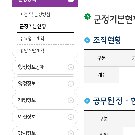
비전 및 군정방침
군정기본현
군정기본현황
조직현황
주요업무계획
종합개발계획
구분
행정정보공개
개수
행정정보
공무원 정ㆍ현원 
재정정보
예산정보
구분
감사정보