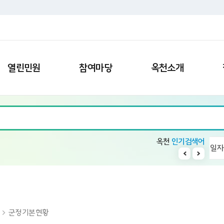
열린민원
참여마당
옥천소개
옥천
인기검색어
회의록 공개방
10
11
1
빈집
2
일자리
군정기본현황