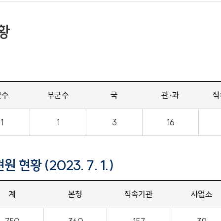
황
군수
부군수
국
관·과
직
1
1
3
16
현황 (2023. 7. 1.)
계
본청
직속기관
사업소