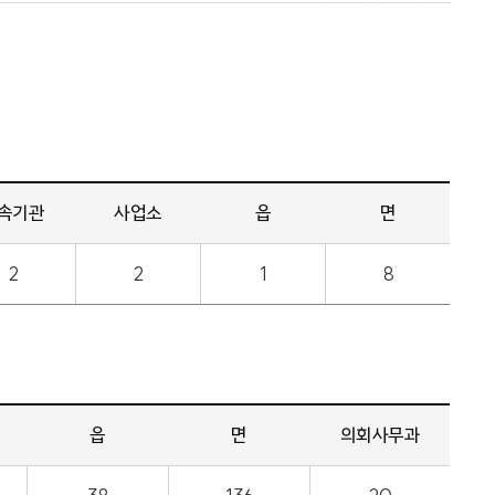
속기관
사업소
읍
면
2
2
1
8
읍
면
의회사무과