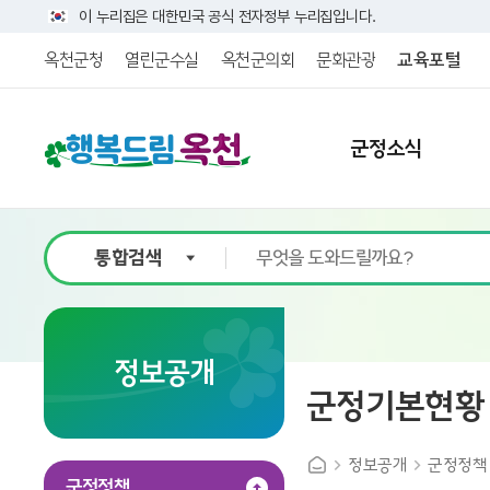
이 누리집은 대한민국 공식 전자정부 누리집입니다.
옥천군청
열린군수실
옥천군의회
문화관광
교육포털
군정소식
9
정보공개
군정기본현황
정보공개
군정정책
군정정책