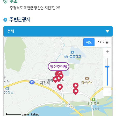
주소
충청북도 옥천군 청산면 지전1길 25
주변관광지
전체
청산추어탕
250m