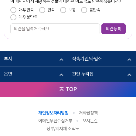
이 페이지에서 제공하는 정보에 대하여 어느 정도 만족하셨습니까?
금강집
2
만족도 조사
매우만족
만족
보통
불만족
충청북도 옥천군 청산면 지전1길 23
매우불만족
위치보기
자세히보기
부서
직속기관/사업소
읍면
관련 누리집
선광집
3
TOP
청산면 지전1길 26
위치보기
자세히보기
개인정보처리방침
저작권정책
이메일무단수집거부
오시는길
정부/지자체 조직도