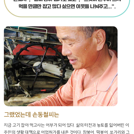
먹을 만큼만 잡고 많다 싶으면 이웃들 나눠주고...”.
그랬었는데 손동철씨는
지금 고기 잡아 먹고사는 어부가 되어 있다. 삶의 터전과 농토를 잃어버린 이
주민의 생활 대책으로 어업허가를 내준 것이다.
참붕어, 떡붕어, 쏘가리와 그