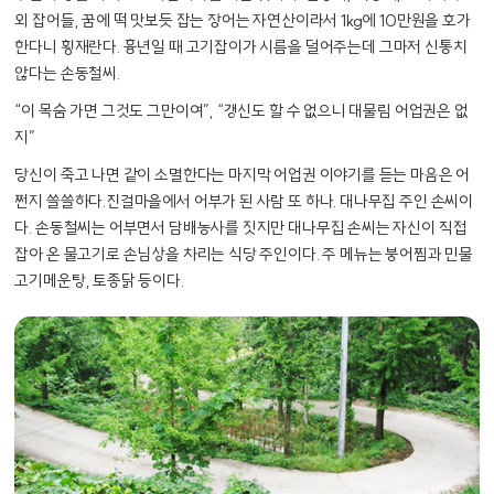
외 잡어들, 꿈에 떡 맛보듯 잡는 장어는 자연산이라서 1kg에 10만원을 호가
한다니 횡재란다.
흉년일 때 고기잡이가 시름을 덜어주는데 그마저 신통치
않다는 손동철씨.
“이 목숨 가면 그것도 그만이여”, “갱신도 할 수 없으니 대물림 어업권은 없
지”
당신이 죽고 나면 같이 소멸한다는 마지막 어업권 이야기를 듣는 마음은 어
쩐지 쓸쓸하다.진걸마을에서 어부가 된 사람 또 하나. 대나무집 주인 손씨이
다. 손동철씨는 어부면서 담배농사를 짓지만 대나무집 손씨는 자신이 직접
잡아 온 물고기로 손님상을 차리는 식당 주인이다. 주 메뉴는 붕어찜과 민물
고기메운탕, 토종닭 등이다.