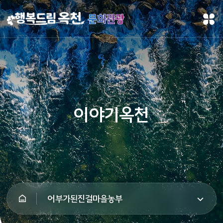
문화관광
이야기옥천
어부가된진걸마을농부