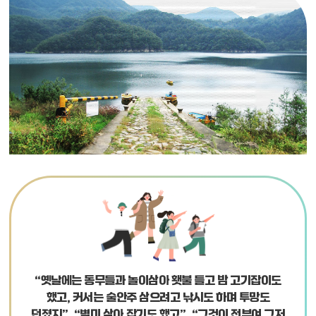
“옛날에는 동무들과 놀이삼아 횃불 들고 밤 고기잡이도
했고,
커서는 술안주 삼으려고 낚시도 하며 투망도
던졌지”,
“별미 삼아 잡기도 했고”,
“그것이 전부여 그저