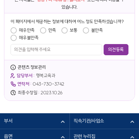
있습니다.
담당자 정보
이 페이지에서 제공하는 정보에 대하여 어느 정도 만족하셨습니까?
만족도 조사
매우만족
만족
보통
불만족
매우불만족
콘텐츠 정보관리
담당부서 :
행복교육과
연락처 :
043-730-3742
최종수정일 :
2023.10.26
부서
직속기관/사업소
읍면
관련 누리집